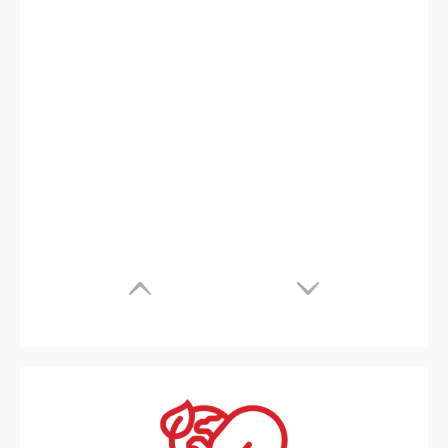
स्मार्ट 17 XC700 गैर-बुना 3 इन 1 बैग बनाने की मशीन ऑनलाइन हैंडल के साथ