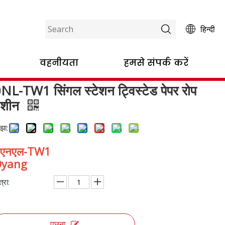
हिन्दी
स्टेड पेपर रोप मशीन
वहनीयता
हमसे संपर्क करें
NL-TW1 सिंगल स्टेशन ट्विस्टेड पेपर रोप
मशीन
झा:
0एनएल-TW1
Oyang
त्रा:
पूछना