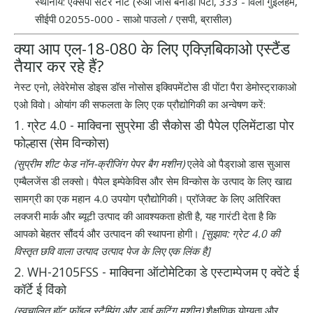
स्थानीय: एक्सपो सेंटर नॉर्ट (रुआ जोस बर्नार्डो पिंटो, 333 - विला गुइलहर्मे,
सीईपी 02055-000 - साओ पाउलो / एसपी, ब्रासील)
क्या आप एल-18-080 के लिए एक्ज़िबिकाओ एस्टैंड
तैयार कर रहे हैं?
नेस्ट एनो, लेवेरेमोस डोइस डॉस नोसोस इक्विपमेंटोस डी पोंटा पैरा डेमोस्ट्राकाओ
एओ विवो। ओयांग की सफलता के लिए एक प्रौद्योगिकी का अन्वेषण करें:
1. ग्रेट 4.0 - माक्विना सुप्रेमा डी सैकोस डी पैपेल एलिमेंटाडा पोर
फोल्हास (सेम विन्कोस)
(सुप्रीम शीट फेड नॉन-क्रीजिंग पेपर बैग मशीन)
एलेवे ओ पैड्राओ डास सुआस
एम्बैलजेंस डी लक्सो। पैपेल इम्पेकेविस और सेम विन्कोस के उत्पाद के लिए खाद्य
सामग्री का एक महान 4.0 उपयोग प्रौद्योगिकी। प्रॉजेक्ट के लिए अतिरिक्त
लक्जरी मार्क और ब्यूटी उत्पाद की आवश्यकता होती है, यह गारंटी देता है कि
आपको बेहतर सौंदर्य और उत्पादन की स्थापना होगी।
[सुझाव: ग्रेट 4.0 की
विस्तृत छवि वाला उत्पाद उत्पाद पेज के लिए एक लिंक है]
2. WH-2105FSS - माक्विना ऑटोमेटिका डे एस्टाम्पेजम ए क्वेंटे ई
कॉर्टे ई विंको
(स्वचालित हॉट फ़ॉइल स्टैम्पिंग और डाई कटिंग मशीन)
शैक्षणिक योग्यता और